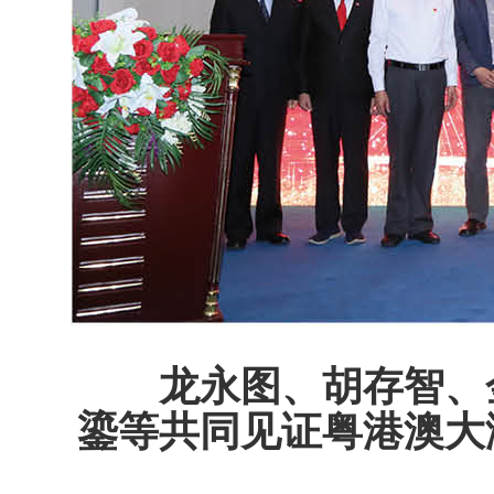
龙永图、胡存智、
鎏等共同见证粤港澳大