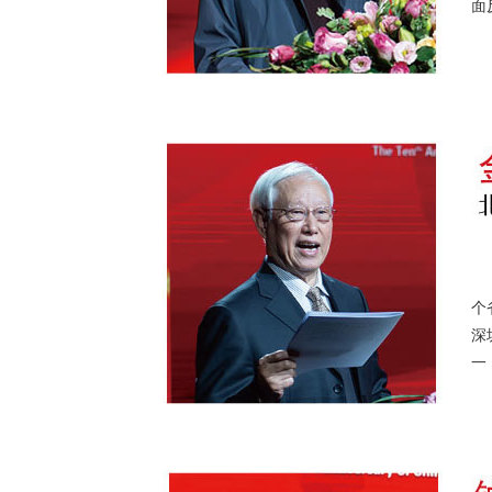
面
作
第
个
深
一