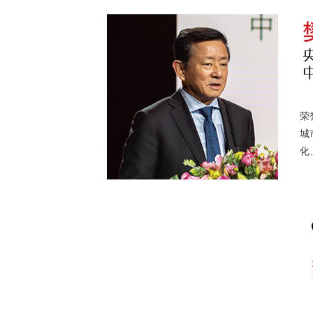
在
荣
城
化
非