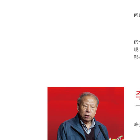
作
问
什
的
呢
那
2
峰
十