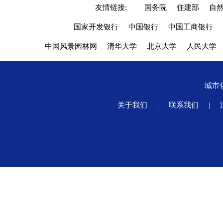
友情链接:
国务院
住建部
自
国家开发银行
中国银行
中国工商银行
中国风景园林网
清华大学
北京大学
人民大学
城市
关于我们
|
联系我们
|