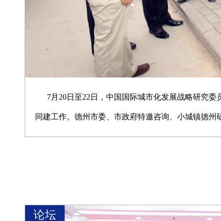
7月20日至22日，中国国际城市化发展战略研究
同建工作。德州市委、市政府特邀咨询、小城镇德州
州研究中心副主任麻然华、孙路军等陪同调研。 调研组一行先后调研考察了平原县大蔡产业园区七彩庄园、
坊子乡、恩城镇小城镇建设现场，齐河县黄河国际生
禹城市房寺镇袁桥社区，德城区馨秋社区建设现场、
在调研中了解到，两区同建作为德州市统筹城乡发展
论坛
土改、家庭承包经营之后，又一次触动农村生产方式