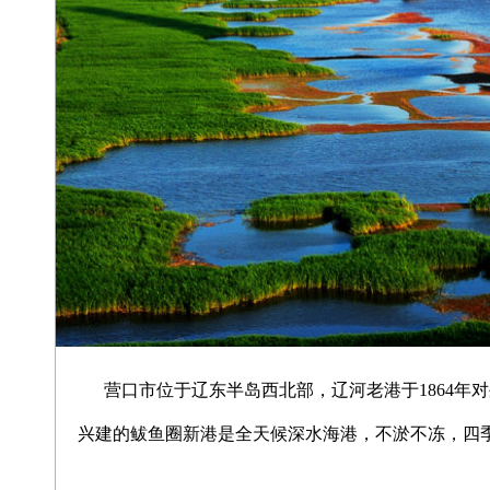
营口市位于辽东半岛西北部，辽河老港于1864年
兴建的鲅鱼圈新港是全天候深水海港，不淤不冻，四季通