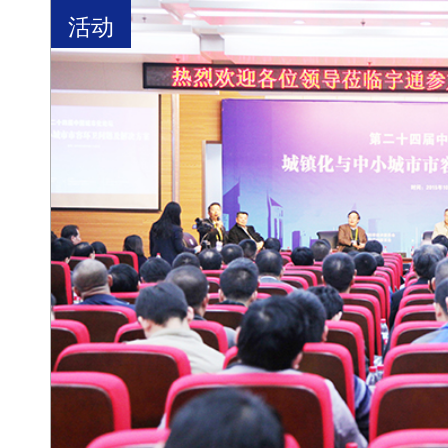
活动
础设施、公共服务和公共管理大大改善，让大多数农
展差距，推动了“三化”协调发展，加快了城乡一体化进程。 德州市认真研究中央统筹城乡发展的
确定了抓“两区”同建、促“两个转变”的工作思路，按
社区建设联动农村产业园区建设，以产业园区建设助推
式和生产方式“两个转变”，受到了广大农民的一致拥
建和小城镇建设工作取得的成绩给予了高度赞扬。并
和难点，深入社区一线开展调查研究，力争从实践和
为德州市委、市政府全面推进两区同建、建设生态文