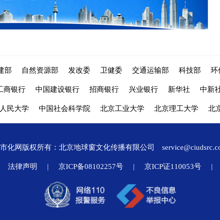
建部
自然资源部
发改委
卫健委
交通运输部
科技部
环
工商银行
中国建设银行
招商银行
兴业银行
新华社
中新
人民大学
中国社会科学院
北京工业大学
北京理工大学
北
城市化网版权所有：北京地球窗文化传播有限公司
service@ciudsrc.
法律声明
|
京ICP备08102257号
|
京ICP证110053号
|