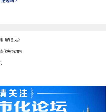
”还远吗？
利用的意见》
化率为78%
长