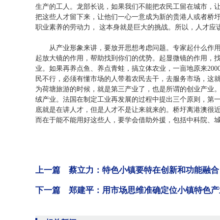
生产的工人。龙部长说，如果我们不能把农民工留在城市，
把这些人才留下来，让他们一心一意成为新的贵港人或者桥
职业素养的劳动力， 这本身就是巨大的挑战。所以，人才应
从产业形象来讲，要放开思想考虑问题。专家起什么作用
起放大镜的作用，帮助找到你们的优势。起显微镜的作用，
业。如果再养点鱼、养点青蛙，搞立体农业，一亩地原来20
民不行，必须有懂市场的人带着农民去干，去服务市场，这
为荷塘旅游的时候，就是第三产业了，也是所谓的创业产业
绒产业。法国在制定工业再发展的过程中提出三个原则，第
底就是在讲人才，但是人才不是让来就来的。桥圩离港澳很
而在于能不能用好这些人，要学会借助外援，包括中科院、
上一篇 蔡立力：特色小镇要特在创新和功能融合
下一篇 郑建平：用市场思维准确定位小镇特色产