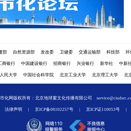
建部
自然资源部
发改委
卫健委
交通运输部
科技部
环
工商银行
中国建设银行
招商银行
兴业银行
新华社
中新
人民大学
中国社会科学院
北京工业大学
北京理工大学
北
城市化网版权所有：北京地球窗文化传播有限公司
service@ciudsrc.
法律声明
|
京ICP备08102257号
|
京ICP证110053号
|