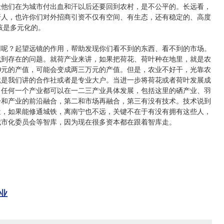
让他们在为城市付出血和汗以后还要回到农村，是不公平的。长远看，
圩人，也许你们对外招商引资不仅有空间、有生态，还有稳定的、高度
该是多元化的。
呢？起望远镜的作用，帮助发现你们看不到的东西、看不到的市场。
找到存在的问题。就荷产业来讲，如果把荷花、荷叶种在地里，就是农
00元的产值，可能会变成两三万元的产值。但是，农业不好干，光靠农
就是我们讲的合作社或者是专业大户。当进一步将荷花或者荷叶发展成
。任何一个产业都可以在一二三产业具体发展，包括这里的硒产业、羽
一和产业的前沿融合，第二和市场再融合，第三有没有技术。技术说到
近，如果能修通城铁，离南宁也不远，关键不在于有没有拥有这些人，
城市化委员会等智库，因为现在很多资本都在跟着智库走。
业