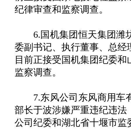
纪律审查和监察调查。
6.国机集团恒天集团潍
委副书记、执行董事、总经
目前正接受国机集团纪委和
监察调查。
7.东风公司东风商用车
部长于波涉嫌严重违纪违法
公司纪委和湖北省十堰市监