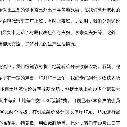
平洋保险业务的张雨霞已外出日本等地旅游，在我们离开该村的
季在现代汽车三厂上班，有时上夜班。走访时，我们分别送给
我们又集中走访了村民代表焦仕存夫妇、李宗奎夫妇等。此外，
便聊天交流，了解村民的生产生活情况。
流中，我们得知该村将土地流转给分享收获农场。石嫣、程
享有一定的声誉。10月10日上午，我们专门到分享收获农场
0多亩土地流转给分享收获农场，包括土地上的10多个蔬菜大
中每亩土地每年交1500元流转费。目前已有800多户的会员
000元两个等级，有机蔬菜价格分别以每斤17元、15元进行配
拣花生、摘黄瓜、用铁锹翻地等。此外，我们于10月11日下