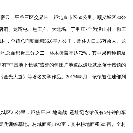
、平谷三区交界带，距北京市区60公里、顺义城区30公
、唐洞、龙湾屯、焦庄户、大北坞、丁甲庄7个为沿山村，柳庄
，全镇总面积面积56.6平方公里，常住人口1.6万余人。龙
山地总面积近三分之二，林木覆盖率达72%，其中果树种植及
享有“中国地下长城”盛誉的焦庄户地道战遗址就座落于该镇的
金光大道》等著名文学作品。2017年8月，该镇被住建部列
城区25公里，距焦庄户“地道战”遗址纪念馆仅有5分钟的车
兵训练基地。村域面积1192亩，其中耕地面积505亩。全村