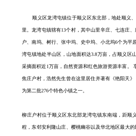
顺义区龙湾屯镇位于顺义区东北部，地处顺义、密云
里。龙湾屯镇辖有13个村，其中山里辛庄、七连庄
户、南坞、树行、张中坞、史中坞、小北坞6个为平原村
湾屯镇地处半山区，山地面积达3.8万亩，占顺义区
采摘面积近1万亩，自然资源和红色旅游资源丰富。 
焦庄户村，浩然先生曾在这里居住并著有《艳阳天》《
为第二批276个特色小镇之一。
柳庄户村位于顺义区东北部龙湾屯镇东南端，距顺义
程，东邻安利隆山庄、樱桃幽谷以及华北地区最大的民