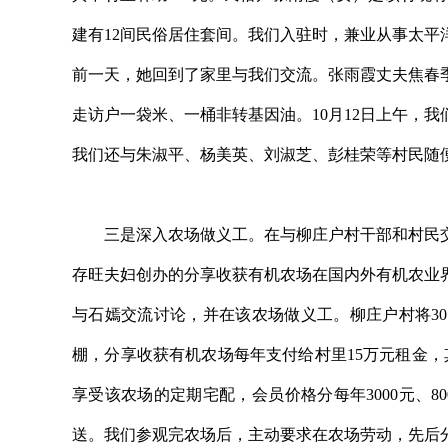
建有12间民俗居住套间。我们入驻时，兼业从事太
前一天，她回到了家里与我们交流。张雨霞丈夫焦春
走访户一袋米、一桶非转基因油。10月12日上午，
我们还与朱淑平、杨美英、刘淑芝、彭桂荣等村民随
三是深入农场做义工。在与柳庄户村干部和村民交
存旺夫妇创办的分享收获有机农场在国内外有机农业界
与石嫣交流讨论，并在该农场做义工。柳庄户村将3
棚，分享收获有机农场每年支付给村里15万元租金，其
享受该农场的定期宅配，会员价格分每年3000元、8
送。我们参观完农场后，主动要求在农场劳动，先后分