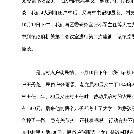
党委副书记路元、组织部长高丰义、柳庄户村书记柳
谈。我们4人到柳庄户村后，又与村书记柳显苍、村
10月12日下午，我们与区委研究室张小军主任等人在
中到镇政府机关第二会议室进行第二次座谈，该镇党
座谈。
二是走村入户访民情。10月10日下午，我们在柳
户王秀芝、民俗户张雨霞。老党员柳显义生于1949年8月
村主任15年。柳显义任村主任时，曾动员该村的农民
有4500元。后来他的两个儿子都考上了大学，为挣
久摔了一跤，患有关节炎，正拄着拐杖，行动有些不
其中村里补助200元。民俗户张雨霞（女）是该村现