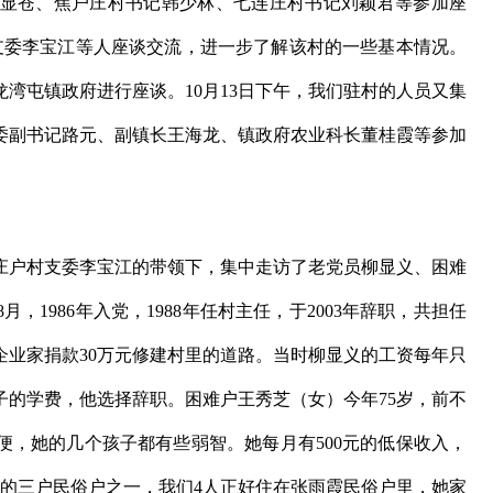
显苍、焦户庄村书记韩少林、七连庄村书记刘颖君等参加座
支委李宝江等人座谈交流，进一步了解该村的一些基本情况。
龙湾屯镇政府进行座谈。10月13日下午，我们驻村的人员又集
委副书记路元、副镇长王海龙、镇政府农业科长董桂霞等参加
庄户村支委李宝江的带领下，集中走访了老党员柳显义、困难
，1986年入党，1988年任村主任，于2003年辞职，共担任
企业家捐款30万元修建村里的道路。当时柳显义的工资每年只
孩子的学费，他选择辞职。困难户王秀芝（女）今年75岁，前不
便，她的几个孩子都有些弱智。她每月有500元的低保收入，
有的三户民俗户之一，我们4人正好住在张雨霞民俗户里，她家