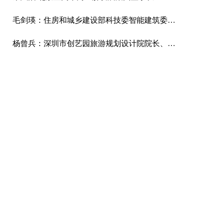
毛剑瑛：住房和城乡建设部科技委智能建筑委员会专家组副组长、城市化委员会专家委员、教授级高工
杨曾兵：深圳市创艺园旅游规划设计院院长、中国商旅地产研究院旅游规划研究所所长。国际注册景观设计师（ICSLD），国际园林景观规划设计行业协会高级景观规划师，有近20年的旅游景区策划、规划和设计经验。