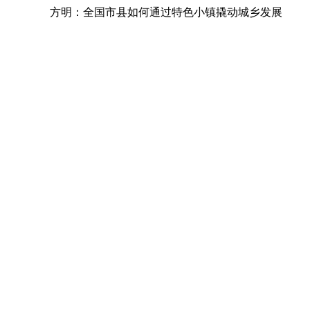
方明：全国市县如何通过特色小镇撬动城乡发展
农融：推动特色小镇建设 加快我市城市化进程
李秉仁：特色小镇要避免大拆大建的发展模式
杨亚俊：广西贵港市港南区桥圩镇特色小镇建设情况
龙永图：建设特色小镇是中国当前城镇化发展的必然
金德钧：特色小镇要体现高度的社会文明
蔡立力：特色小镇要特在创新和功能融合
马庆斌：特色小镇要创造吸引人才的环境